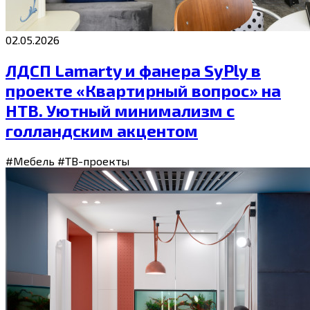
02.05.2026
ЛДСП Lamarty и фанера SyPly в
проекте «Квартирный вопрос» на
НТВ. Уютный минимализм с
голландским акцентом
#Мебель
#ТВ-проекты