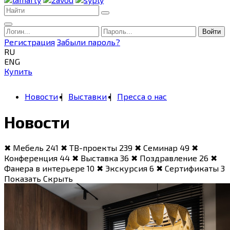
Войти
Регистрация
Забыли пароль?
RU
ENG
Купить
Новости
Выставки
Пресса о нас
Новости
✖
Мебель
241
✖
ТВ-проекты
239
✖
Семинар
49
✖
Конференция
44
✖
Выставка
36
✖
Поздравление
26
✖
Фанера в интерьере
10
✖
Экскурсия
6
✖
Сертификаты
3
Показать
Скрыть