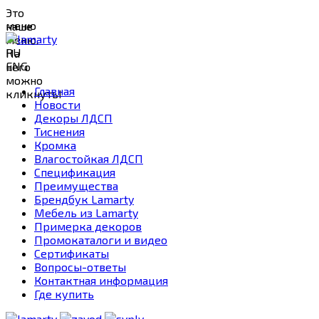
Это
меню
наше
меню.
RU
На
ENG
него
можно
Главная
кликнуть!
Новости
Декоры ЛДСП
Тиснения
Кромка
Влагостойкая ЛДСП
Спецификация
Преимущества
Брендбук Lamarty
Мебель из Lamarty
Примерка декоров
Промокаталоги и видео
Сертификаты
Вопросы-ответы
Контактная информация
Где купить