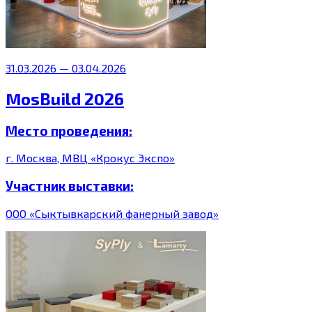
31.03.2026 — 03.04.2026
MosBuild 2026
Место проведения:
г. Москва, МВЦ «Крокус Экспо»
Участник выставки:
ООО «Сыктывкарский фанерный завод»