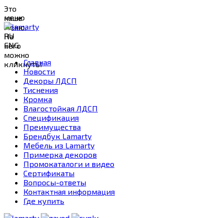
Это
меню
наше
меню.
RU
На
ENG
него
можно
Главная
кликнуть!
Новости
Декоры ЛДСП
Тиснения
Кромка
Влагостойкая ЛДСП
Спецификация
Преимущества
Брендбук Lamarty
Мебель из Lamarty
Примерка декоров
Промокаталоги и видео
Сертификаты
Вопросы-ответы
Контактная информация
Где купить