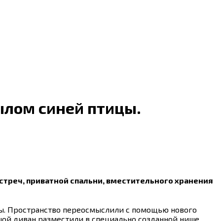
ылом синей птицы.
стреч, приватной спальни, вместительного хранения
ы. Пространство переосмыслили с помощью нового
шой диван разместили в специально созданной нише.