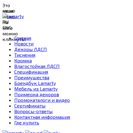
Это
меню
наше
меню.
RU
На
ENG
него
можно
Главная
кликнуть!
Новости
Декоры ЛДСП
Тиснения
Кромка
Влагостойкая ЛДСП
Спецификация
Преимущества
Брендбук Lamarty
Мебель из Lamarty
Примерка декоров
Промокаталоги и видео
Сертификаты
Вопросы-ответы
Контактная информация
Где купить