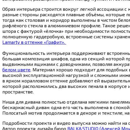
Образ интерьера строится вокруг легкой ассоциации с
разные стороны расходятся плавные объёмы, которые п
тогда как столовая и коридор выполнены в чистом бел
рифлёного стекла в алюминиевом профиле. Такое решени
штора с фактурой «ёлочка» при необходимости полность
полноценную гардеробную, встроенные системы хранени
Lamarty в оттенке «Графит».
Функциональность интерьера поддерживают встроенные
большая композиция шкафов, одна из секций которой п
выдвижными ящиками с доводчиками, позволяя аккурат
белом цвете
. Материал хорошо подходит для подобных 
высокой эксплуатационной нагрузкой и сложными инже
в ярком коралловом оттенке добавляют ей выразительн
которой расположились два высоких пенала в корпусе 
пространстве.
Ниша для дивана полностью отделана мягкими панелями
бескаркасный диван: одна его часть выполнена в споко
Полосатый мотив продолжается в декоре и текстиле, 
Подробности проекта и видео выпуска можно найти на
Автор проекта: дизайн бюро
BALKA.STUDIO (Алексей Мои