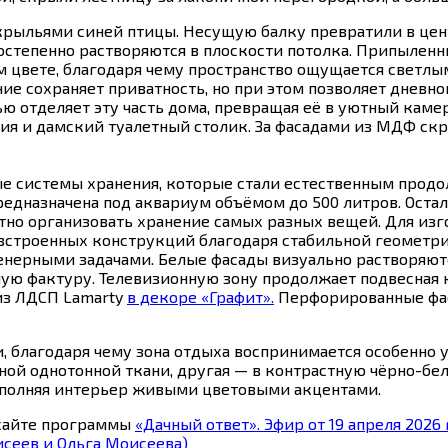
 крыльями синей птицы. Несущую балку превратили в цен
остепенно растворяются в плоскости потолка. Припыленн
ом цвете, благодаря чему пространство ощущается светл
е сохраняет приватность, но при этом позволяет дневно
ю отделяет эту часть дома, превращая её в уютный камер
я и дамский туалетный столик. За фасадами из МДФ скр
 системы хранения, которые стали естественным продол
редназначена под аквариум объёмом до 500 литров. Ос
но организовать хранение самых разных вещей. Для изг
встроенных конструкций благодаря стабильной геометрии
нерными задачами. Белые фасады визуально растворяют
ую фактуру. Телевизионную зону продолжает подвесная 
из ЛДСП Lamarty
в декоре «Графит».
Перфорированные фас
, благодаря чему зона отдыха воспринимается особенно
йной однотонной ткани, другая — в контрастную чёрно-
наполняя интерьер живыми цветовыми акцентами.
 сайте программы
«Дачный ответ». Эфир от 19 апреля 2026 
сеев и Ольга Моисеева)