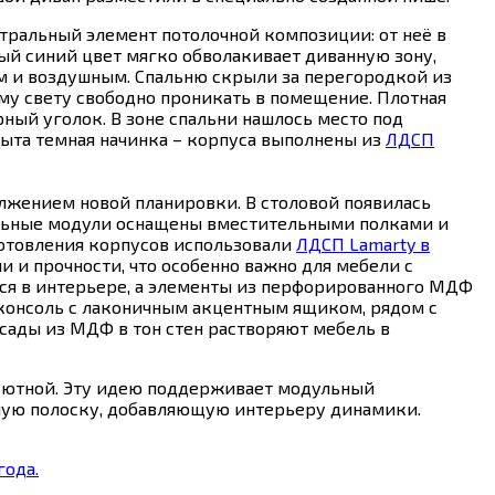
тральный элемент потолочной композиции: от неё в
ый синий цвет мягко обволакивает диванную зону,
ым и воздушным. Спальню скрыли за перегородкой из
му свету свободно проникать в помещение. Плотная
ный уголок. В зоне спальни нашлось место под
ыта темная начинка – корпуса выполнены из
ЛДСП
жением новой планировки. В столовой появилась
тальные модули оснащены вместительными полками и
отовления корпусов использовали
ЛДСП Lamarty в
 и прочности, что особенно важно для мебели с
ся в интерьере, а элементы из перфорированного МДФ
консоль с лаконичным акцентным ящиком, рядом с
ады из МДФ в тон стен растворяют мебель в
 уютной. Эту идею поддерживает модульный
белую полоску, добавляющую интерьеру динамики.
года.