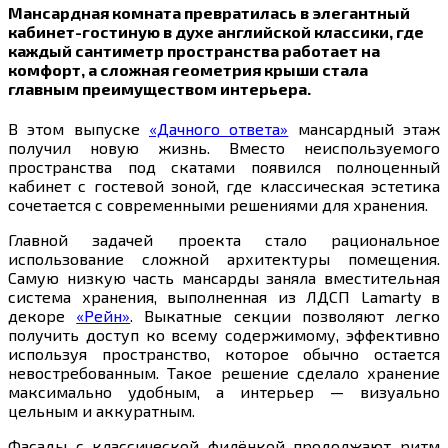
Мансардная комната превратилась в элегантный
кабинет-гостиную в духе английской классики, где
каждый сантиметр пространства работает на
комфорт, а сложная геометрия крыши стала
главным преимуществом интерьера.
В этом выпуске
«Дачного ответа»
мансардный этаж
получил новую жизнь. Вместо неиспользуемого
пространства под скатами появился полноценный
кабинет с гостевой зоной, где классическая эстетика
сочетается с современными решениями для хранения.
Главной задачей проекта стало рациональное
использование сложной архитектуры помещения.
Самую низкую часть мансарды заняла вместительная
система хранения, выполненная из ЛДСП Lamarty в
декоре
«Рейн»
. Выкатные секции позволяют легко
получить доступ ко всему содержимому, эффективно
используя пространство, которое обычно остается
невостребованным. Такое решение сделало хранение
максимально удобным, а интерьер — визуально
цельным и аккуратным.
Фасады с классической филёнкой продолжают ритм