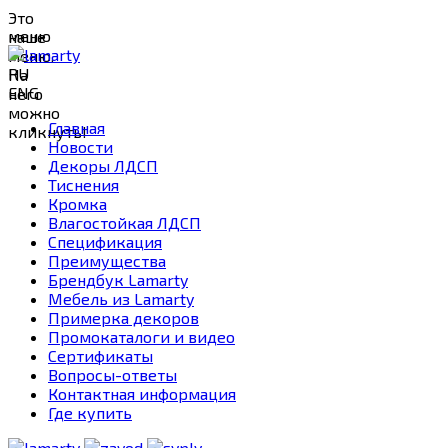
Это
меню
наше
меню.
RU
На
ENG
него
можно
Главная
кликнуть!
Новости
Декоры ЛДСП
Тиснения
Кромка
Влагостойкая ЛДСП
Спецификация
Преимущества
Брендбук Lamarty
Мебель из Lamarty
Примерка декоров
Промокаталоги и видео
Сертификаты
Вопросы-ответы
Контактная информация
Где купить