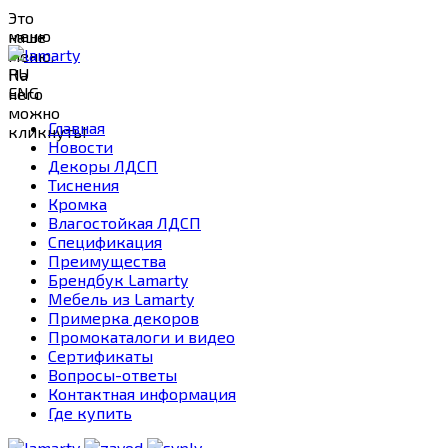
Это
меню
наше
меню.
RU
На
ENG
него
можно
Главная
кликнуть!
Новости
Декоры ЛДСП
Тиснения
Кромка
Влагостойкая ЛДСП
Спецификация
Преимущества
Брендбук Lamarty
Мебель из Lamarty
Примерка декоров
Промокаталоги и видео
Сертификаты
Вопросы-ответы
Контактная информация
Где купить