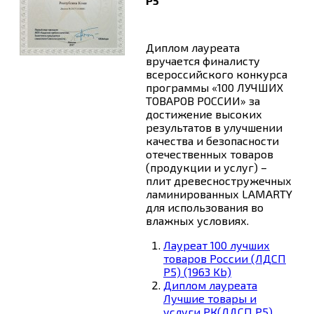
Р5
Диплом лауреата
вручается финалисту
всероссийского конкурса
программы «100 ЛУЧШИХ
ТОВАРОВ РОССИИ» за
достижение высоких
результатов в улучшении
качества и безопасности
отечественных товаров
(продукции и услуг) –
плит древесностружечных
ламинированных LAMARTY
для использования во
влажных условиях.
Лауреат 100 лучших
товаров России (ЛДСП
Р5) (1963 Kb)
Диплом лауреата
Лучшие товары и
услуги РК(ЛДСП Р5)